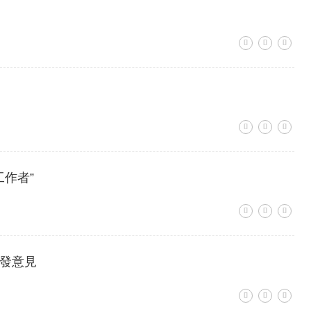
作者”
發意見