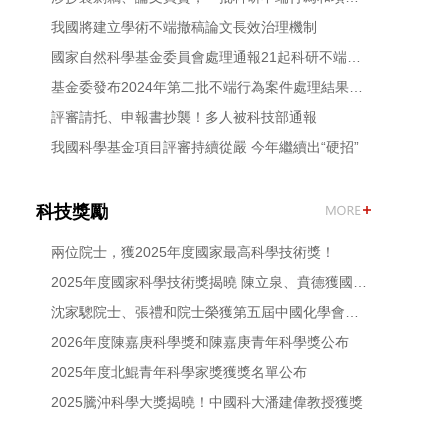
我國將建立學術不端撤稿論文長效治理機制
國家自然科學基金委員會處理通報21起科研不端案件
基金委發布2024年第二批不端行為案件處理結果通報
評審請托、申報書抄襲！多人被科技部通報
我國科學基金項目評審持續從嚴 今年繼續出“硬招”
科技獎勵
兩位院士，獲2025年度國家最高科學技術獎！
2025年度國家科學技術獎揭曉 陳立泉、賁德獲國家最高科學技術獎
沈家驄院士、張禮和院士榮獲第五屆中國化學會終身成就獎
2026年度陳嘉庚科學獎和陳嘉庚青年科學獎公布
2025年度北鯤青年科學家獎獲獎名單公布
2025騰沖科學大獎揭曉！中國科大潘建偉教授獲獎