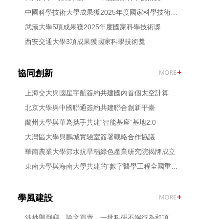
中國科學技術大學成果獲2025年度國家科學技術獎！
武漢大學5項成果獲2025年度國家科學技術獎
西安交通大學3項成果獲國家科學技術獎
協同創新
上海交大與國星宇航簽約共建國內首個太空計算聯合實驗室
北京大學與中國聯通簽約共建聯合創新平臺
蘭州大學與華為攜手共建“智能基座”基地2.0
大灣區大學與鵬城實驗室簽署戰略合作協議
華南農業大學節水抗旱稻綠色產業研究院揭牌成立
東南大學與海南大學共建的“數字醫學工程全國重點實驗室”揭牌
學風建設
涉抄襲剽竊、論文買賣，一批科研不端行為和項目資金違規案件被通報