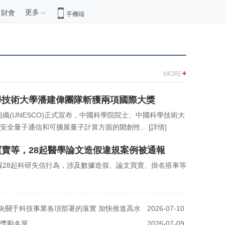
更多
財會
手機端
學技術大學潘建偉團隊斬獲兩項國際大獎
組織(UNESCO)正式宣布，中國科學院院士、中國科學技術大
安全量子通信和可擴展量子計算方面的開創性...
[詳情]
賣等，28起醫學論文造假違規案例被通報
報28起科研失信行為，涉及數據造假、論文買賣、掛名搭車等
央關于科技事業各項部署的落實 加快推進高水
2026-07-10
術獎勵名單
09:45
2026-07-09