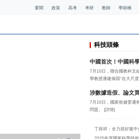
要聞
政策
高考
考研
教師
學術橋
科技頭條
中國首次！中國科
7月10日，聯合國教科文
學教授潘建偉因“在大尺度
涉數據造假、論文買
7月10日，國家衛健委通
問題。
[詳情]
丁薛祥：全力抓好黨中
平科技自立自強
2025年度國家科學技