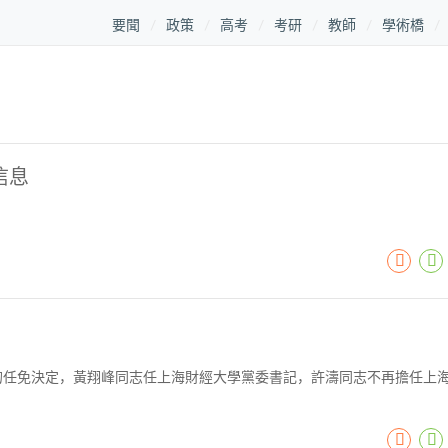
要聞
政策
高考
考研
教師
學術橋
信息
的任免決定，黃翔峰同志任上海財經大學黨委書記，許濤同志不再擔任上