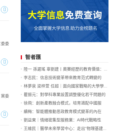
黨委委
智者匯
陸一 孫遲瑤 辜劉建丨奧賽經歷的教育價值：...
李志民：信息技術變革帶來教育范式轉變的
內...
林夢泉 梁梓萱 任超｜面向國家戰略的大學學...
瞿振元：對學科專業設置調整優化若干問題的
、黨委
認識
徐飛：創新產教融合模式，培育適配中國服
務...
續梅：智能體推動思政教育模式變革的內在
邏...
劉益東｜情緒密集型服務業：AI時代戰略性
新...
王維民｜醫學未來學習中心：走出“物理基建...