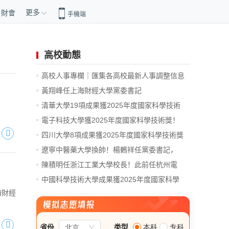
更多
財會
手機端
高校動態
高校人事專欄｜匯集各高校最新人事調整信息
黃翔峰任上海財經大學黨委書記
清華大學19項成果獲2025年度國家科學技術
獎！
電子科技大學獲2025年度國家科學技術獎！
四川大學8項成果獲2025年度國家科學技術獎
遼寧中醫藥大學換帥！楊鶇祥任黨委書記，
宋...
陳積明任浙江工業大學校長！此前任杭州電
子...
中國科學技術大學成果獲2025年度國家科學
海財經
技...