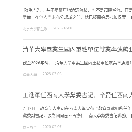
“敢為人先”，并不是簡單地追逐熱點，也不是跟隨潮流，而
準備，在他人尚未充分認識之前，就已經開始思考和探索。 
2026-07-08
北京大學招生辦
清華大學畢業生國內重點單位就業率連續16
截至2026年6月，清華大學畢業生國內重點單位就業率連續16
2026-07-08
清華大學
王進軍任西南大學黨委書記，辛賢任西南
7月7日，教育部人事司在西南大學宣布了教育部黨組的任
黨委副書記，張衛國同志不再擔任西南大學黨委書記職務。 
2026-07-07
微言教育