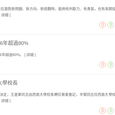
是在面對新問題、新方向、新挑戰時，能夠有判斷力、有勇氣，也有長期
[
詳細
]
年超過80%
年超過80%。 [
詳細
]
大學校長
免決定，王進軍同志由西南大學校長轉任黨委書記，辛賢同志任西南大學
[
詳細
]