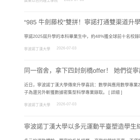
廣東以色列理工學院
“985 牛劍藤校”雙拼！寧諾打通雙渠道升
寧諾2025屆升學的本科畢業生中，約48%獲全球前十名校錄
2026-07-03
寧波諾丁漢大學
同一宿舍，拿下四封劍橋offer！ 她們從
近日，寧波諾丁漢大學傳來升學喜訊：數學與應用數學專業2
子為還另外斬獲數據密集型科學專業錄取。 [
詳細
]
2026-07-03
寧波諾丁漢大學
寧波諾丁漢大學以多元運動平臺塑造學生