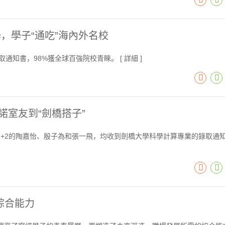
學，學子“通吃”海內外名校
取通知書，98%獲全球百強院校青睞。 [
詳細
]
寧諾室友到“劍橋搭子”
+2的陶嘉怡、殷子為和張一飛，均收到劍橋大學科學計算專業的錄取通
綜合能力