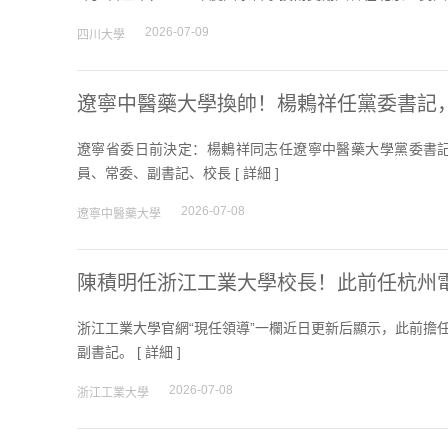
2026-07-09
四川大學
遼寧中醫藥大學換帥！楊鶇祥任黨委書記
遼寧省委日前決定：楊鶇祥同志任遼寧中醫藥大學黨委書
員、常委、副書記、校長 [
詳細
]
2026-07-08
遼寧中醫藥大學
陳積明任浙江工業大學校長！此前任杭州
浙江工業大學官網“現任領導”一欄近日更新后顯示，此前擔
副書記。 [
詳細
]
2026-07-08
浙江工業大學