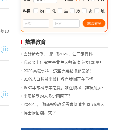
獎13
數讀教育
會計新考季，“贏”戰2026，注冊領資料
我國碩士研究生畢業生人數首次突破100萬！
2026高職專科，這些專業點撤銷最多！
31省人口數據出爐！教育版圖正在重塑
近30年本科專業之變，誰在崛起，誰被淘汰？
出國留學的人多少回國了？
2040年，我國高校教師需求將減少83.75萬人
博士擴招潮，來了