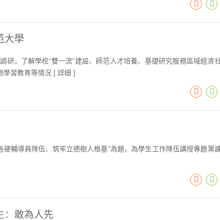
范大學
調研，了解學校“雙一流”建設、師范人才培養、基礎研究服務區域經濟
學習教育等情況 [
詳細
]
鍛造過硬輔導員隊伍、筑牢立德樹人根基”為題，為學生工作隊伍講授專題黨
生：敢為人先